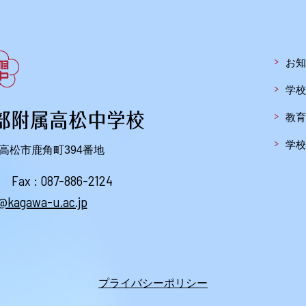
お知
学校
教育
学校
川県高松市鹿角町394番地
Fax : 087-886-2124
@kagawa-u.ac.jp
プライバシーポリシー