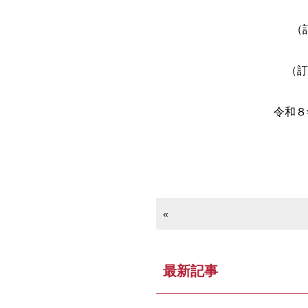
（
（訂
令和８
«
最新記事