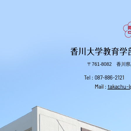
〒761-8082 香
Tel :
087-886-2121
Mail :
takachu-l