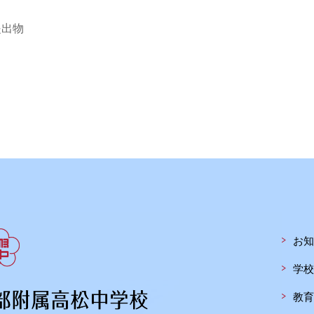
提出物
お知
学校
教育