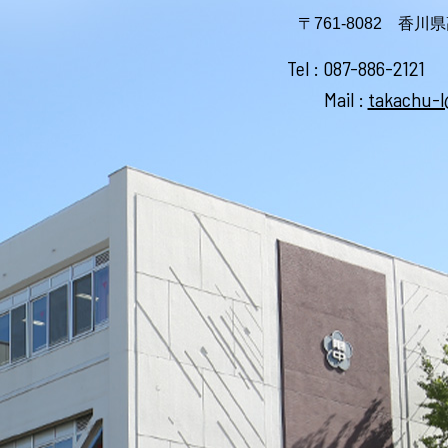
〒761-8082 香
Tel :
087-886-2121
Mail :
takachu-l